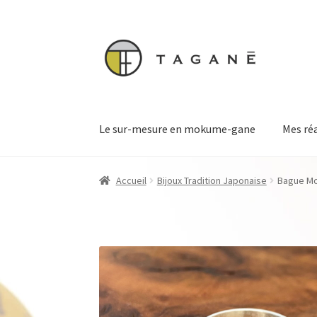
Aller
Aller
à
au
la
contenu
navigation
Le sur-mesure en mokume-gane
Mes ré
Accueil
Bijoux Tradition Japonaise
Bague Mot