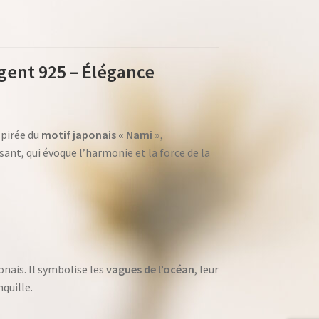
gent 925 – Élégance
spirée du
motif japonais « Nami »
,
ssant, qui évoque l’harmonie et la force de la
onais. Il symbolise les
vagues de l’océan
, leur
quille.