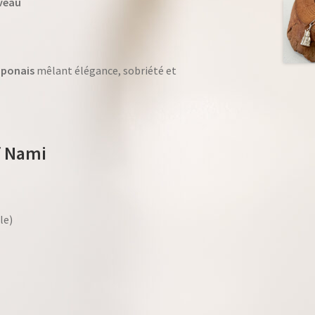
uveau
japonais
mêlant élégance, sobriété et
f Nami
le)