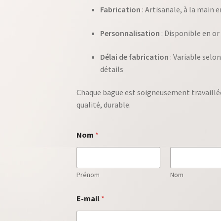
Fabrication
: Artisanale, à la main 
Personnalisation
: Disponible en o
Délai de fabrication
: Variable selon
détails
Chaque bague est soigneusement travaillée 
qualité, durable.
Nom
*
Prénom
Nom
m
E-mail
*
e
s
s