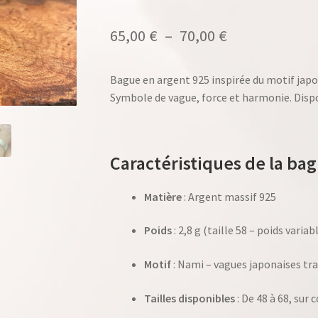
Plage
65,00
€
–
70,00
€
de
Bague en argent 925 inspirée du motif japo
prix :
Symbole de vague, force et harmonie. Dis
65,00 €
à
Caractéristiques de la ba
70,00 €
Matière
: Argent massif 925
Poids
: 2,8 g (taille 58 – poids variab
Motif
: Nami – vagues japonaises tra
Tailles disponibles
: De 48 à 68, su