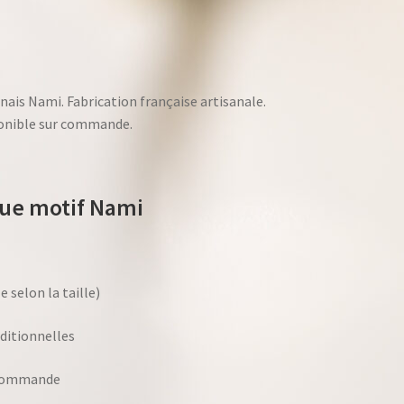
nais Nami. Fabrication française artisanale.
ponible sur commande.
gue motif Nami
le selon la taille)
ditionnelles
r commande