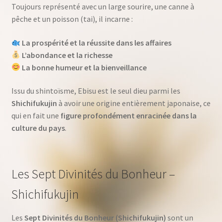
Toujours représenté avec un large sourire, une canne à
pêche et un poisson (tai), il incarne :
La prospérité et la réussite dans les affaires
L’abondance et la richesse
La bonne humeur et la bienveillance
Issu du shintoïsme, Ebisu est le seul dieu parmi les
Shichifukujin
à avoir une origine entièrement japonaise, ce
qui en fait une
figure profondément enracinée dans la
culture du pays
.
Les Sept Divinités du Bonheur –
Shichifukujin
Les
Sept Divinités du Bonheur (Shichifukujin)
sont un