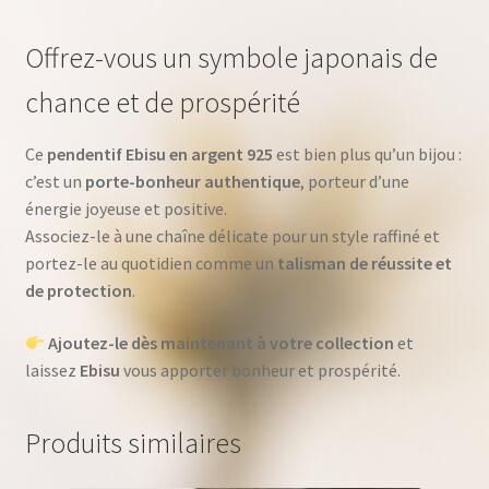
Offrez-vous un symbole japonais de
chance et de prospérité
Ce
pendentif Ebisu en argent 925
est bien plus qu’un bijou :
c’est un
porte-bonheur authentique
, porteur d’une
énergie joyeuse et positive.
Associez-le à une chaîne délicate pour un style raffiné et
portez-le au quotidien comme un
talisman de réussite et
de protection
.
Ajoutez-le dès maintenant à votre collection
et
laissez
Ebisu
vous apporter bonheur et prospérité.
Produits similaires