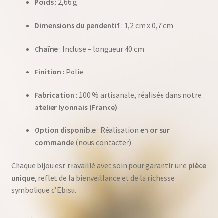
Poids
: 2,66 g
Dimensions du pendentif
: 1,2 cm x 0,7 cm
Chaîne
: Incluse – longueur 40 cm
Finition
: Polie
Fabrication
: 100 % artisanale, réalisée dans notre
atelier lyonnais (France)
Option disponible
: Réalisation
en or sur
commande
(nous contacter)
Chaque bijou est travaillé avec soin pour garantir une
pièce
unique
, reflet de la bienveillance et de la richesse
symbolique d’Ebisu.