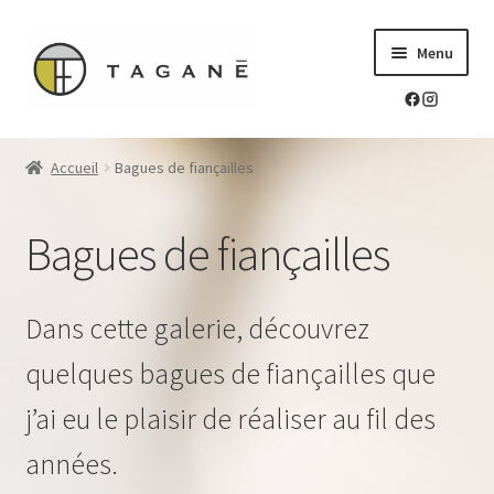
Aller
Aller
Menu
à
au
la
contenu
navigation
Le sur-mesure en mokume-gane
Accueil
Bagues de fiançailles
Ouvrir
Mes réalisations
le
Bagues de fiançailles
menu
Alliances
enfant
Chevalières et Bagues
Dans cette galerie, découvrez
quelques bagues de fiançailles que
Pendentifs
j’ai eu le plaisir de réaliser au fil des
Bagues de fiançailles
années.
Bracelets