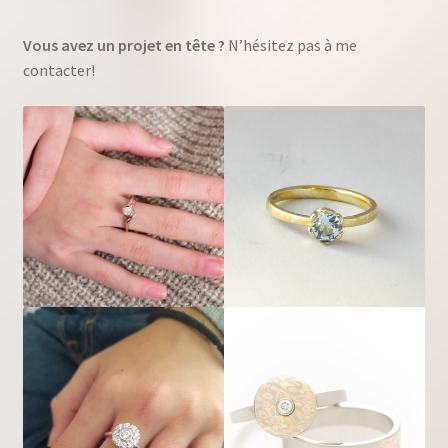
Vous avez un projet en tête ?
N’hésitez pas à me
Pinces à cravate
contacter!
Boucles d’oreilles
Curiosités
Ouvrir
Blog Tagane
le
menu
Ouvrir
Boutique
enfant
le
menu
Contact
enfant