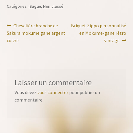
Catégories :
Bague
,
Non classé
Navigation
Article
Article
Chevalière branche de
Briquet Zippo personnalisé
précédent :
suivant :
Sakura mokume gane argent
en Mokume-gane rétro
de
cuivre
vintage
l’article
Laisser un commentaire
Vous devez
vous connecter
pour publier un
commentaire.