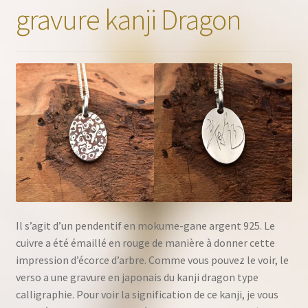
gravure kanji Dragon
pendentifs
chevalière
Boucles d’oreilles
Bracelets
pinces à cravate
Émaux
Il s’agit d’un pendentif en mokume-gane argent 925. Le
cuivre a été émaillé en rouge de manière à donner cette
Ouvrir
Boutique
impression d’écorce d’arbre. Comme vous pouvez le voir, le
le
verso a une gravure en japonais du kanji dragon type
menu
Contact
calligraphie. Pour voir la signification de ce kanji, je vous
enfant