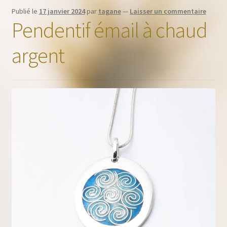
Publié le
17 janvier 2024
par
tagane
—
Laisser un commentaire
Pendentif émail à chaud
argent