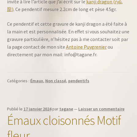
invite à lire l’article que j’ai écrit sur le
kanji dragon (ryū,
龍)
. Ce pendentif mesure 2.2cm de long et pèse 4.5gr.
Ce pendentif et cette gravure de kanji dragon a été faite à
la main et est personnalisée. En effet si vous souhaitez une
gravure particulière, n’hésitez pas à me contacter soit par
la page contact de mon site
Antoine Puygrenier
ou
directement par mon mail: info@tagane.fr.
Catégories :
Émaux
,
Non classé
,
pendentifs
Publié le
17 janvier 2024
par
tagane
—
Laisser un commentaire
Émaux cloisonnés Motif
fleur