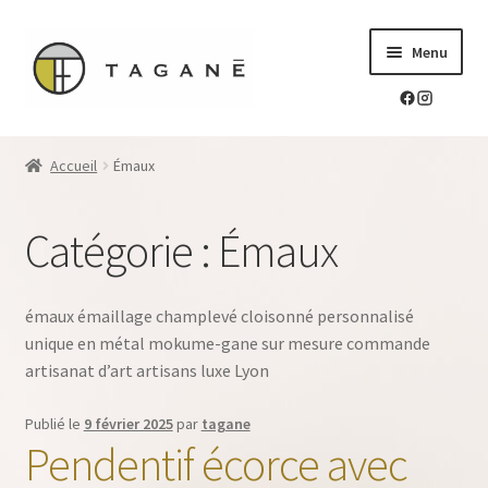
Aller
Aller
Menu
à
au
la
contenu
navigation
Le sur-mesure en mokume-gane
Accueil
Émaux
Ouvrir
Mes réalisations
le
Catégorie :
Émaux
menu
Ouvrir
Blog Tagane
enfant
le
menu
Curiosités en Mokume-gane
émaux émaillage champlevé cloisonné personnalisé
enfant
unique en métal mokume-gane sur mesure commande
Articles-Infos
artisanat d’art artisans luxe Lyon
Alliances
Publié le
9 février 2025
par
tagane
Pendentif écorce avec
Bague