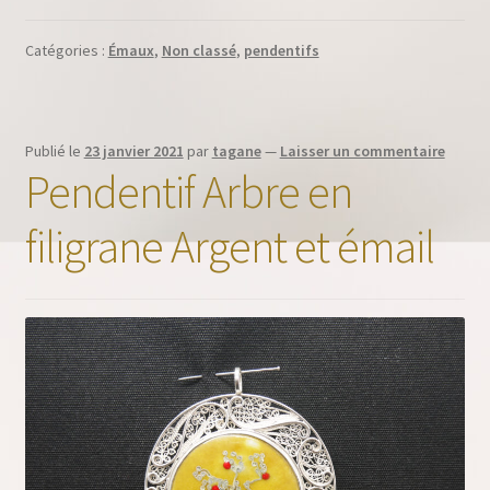
Catégories :
Émaux
,
Non classé
,
pendentifs
Publié le
23 janvier 2021
par
tagane
—
Laisser un commentaire
Pendentif Arbre en
filigrane Argent et émail