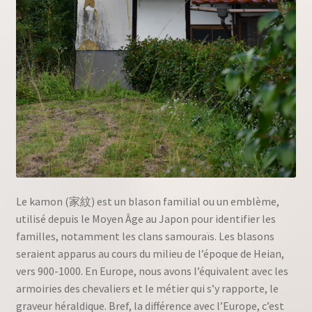
Le kamon (家紋) est un blason familial ou un emblème,
utilisé depuis le Moyen Âge au Japon pour identifier les
familles, notamment les clans samouraïs. Les blasons
seraient apparus au cours du milieu de l’époque de Heian,
vers 900-1000. En Europe, nous avons l’équivalent avec les
armoiries des chevaliers et le métier qui s’y rapporte, le
graveur héraldique. Bref, la différence avec l’Europe, c’est