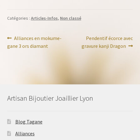
Catégories :
Articles-Infos
,
Non classé
Navigation
Article
Article
Alliances en mokume-
Pendentif écorce avec
précédent :
suivant :
gane 3 ors diamant
gravure kanji Dragon
de
l’article
Artisan Bijoutier Joaillier Lyon
Blog Tagane
Alliances