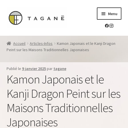
Aller
Aller
Menu
à
au
la
contenu
navigation
Le sur-mesure en mokume-gane
Accueil
Articles-Infos
Kamon Japonais et le Kanji Dragon
Ouvrir
Peint sur les Maisons Traditionnelles Japonaises
Mes réalisations
le
menu
Ouvrir
Blog Tagane
Publié le
9 janvier 2025
par
tagane
enfant
le
Kamon Japonais et le
menu
Ouvrir
Boutique
enfant
le
Kanji Dragon Peint sur les
menu
Contact
enfant
Maisons Traditionnelles
Japonaises