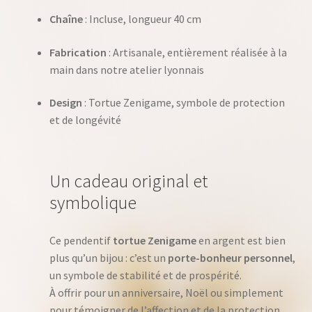
Chaîne
: Incluse, longueur 40 cm
Fabrication
: Artisanale, entièrement réalisée à la
main dans notre atelier lyonnais
Design
: Tortue Zenigame, symbole de protection
et de longévité
Un cadeau original et
symbolique
Ce pendentif
tortue Zenigame
en argent est bien
plus qu’un bijou : c’est un
porte-bonheur personnel
,
un symbole de stabilité et de prospérité.
À offrir pour un anniversaire, Noël ou simplement
pour témoigner de l’affection et de la protection