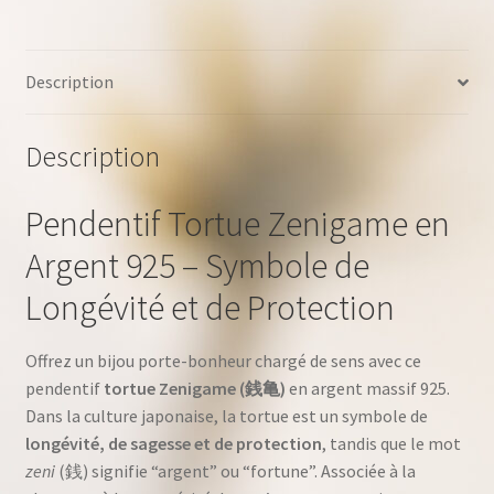
e
s
s
a
Description
g
e
Description
Pendentif Tortue Zenigame en
Argent 925 – Symbole de
Longévité et de Protection
Offrez un bijou porte-bonheur chargé de sens avec ce
pendentif
tortue Zenigame (銭亀)
en argent massif 925.
Dans la culture japonaise, la tortue est un symbole de
longévité, de sagesse et de protection
, tandis que le mot
zeni
(銭) signifie “argent” ou “fortune”. Associée à la