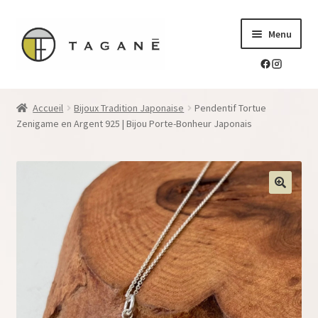
Aller
Aller
Menu
à
au
la
contenu
navigation
Le sur-mesure en mokume-gane
Accueil
Bijoux Tradition Japonaise
Pendentif Tortue
Ouvrir
Zenigame en Argent 925 | Bijou Porte-Bonheur Japonais
Mes réalisations
le
menu
Ouvrir
Blog Tagane
enfant
le
menu
Ouvrir
Boutique
enfant
le
menu
Contact
enfant