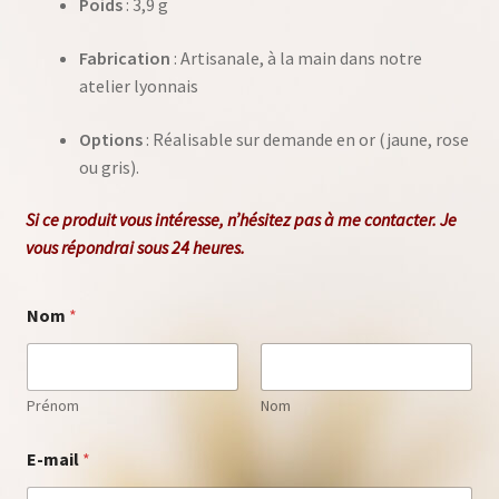
Poids
: 3,9 g
Fabrication
: Artisanale, à la main dans notre
atelier lyonnais
Options
: Réalisable sur demande en or (jaune, rose
ou gris).
Si ce produit vous intéresse, n’hésitez pas à me
contacter
. Je
vous répondrai sous 24 heures.
Nom
*
Prénom
Nom
m
E-mail
*
e
s