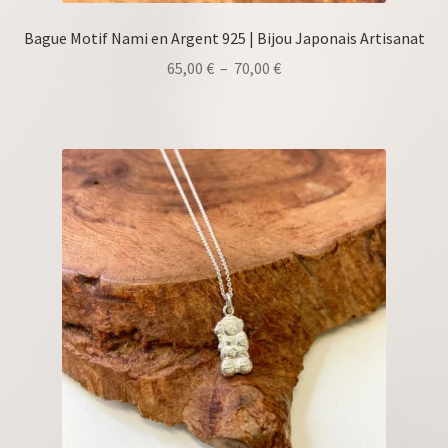
Bague Motif Nami en Argent 925 | Bijou Japonais Artisanat
Plage
65,00
€
–
70,00
€
de
prix :
65,00 €
à
70,00 €