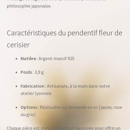
philosophie japonaise.
Caractéristiques du pendentif fleur de
cerisier
Matière
: Argent massif 925
Poids
: 3,9 g
Fabrication
: Artisanale, à la main dans notre
atelier lyonnais
Options
: Réalisable sur demande en or (jaune, rose
ou gris)
Chaque pièce est minutieusement façonnée pour offrir un