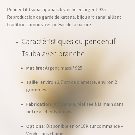
Pendentif tsuba japonais branche en argent 925.
Reproduction de garde de katana, bijou artisanal alliant
tradition samouraï et poésie de la nature.
Caractéristiques du pendentif
Tsuba avec branche
Matière
: Argent massif 925
Taille
: environ 1,7 cm de diamètre, environ 2
grammes
Fabrication
: Artisanale, réalisée à la main dans
notre atelier lyonnais
Options
: Disponible en or 18K sur commande –
Vendu sans chaîne