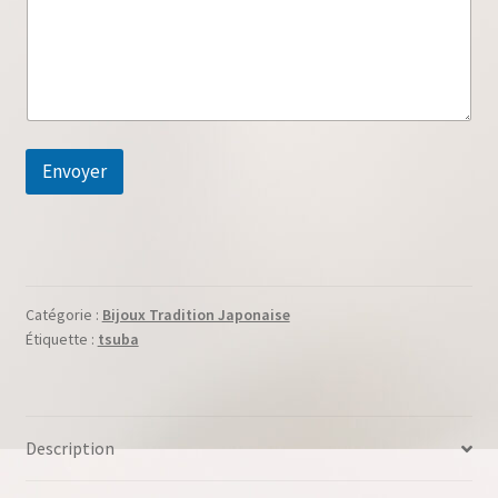
r
e
o
u
Envoyer
Catégorie :
Bijoux Tradition Japonaise
Étiquette :
tsuba
Description