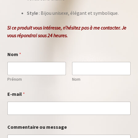
Style
: Bijou unisexe, élégant et symbolique.
Si ce produit vous intéresse, n’hésitez pas à me
contacter
. Je
vous répondrai sous 24 heures.
m
Nom
*
e
s
s
a
g
Prénom
Nom
e
C
E-mail
*
o
m
m
e
n
t
Commentaire ou message
a
i