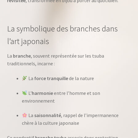
revisitée
, transformée en bijou à porter au quotidien.
La symbolique des branches dans
l’art japonais
La
branche
, souvent représentée sur les tsuba
traditionnels, incarne :
La
force tranquille
de la nature
L’
harmonie
entre l’homme et son
environnement
La
saisonnalité
, rappel de l’impermanence
chère à la culture japonaise
Ce pendentif
branche tsuba
associe donc protection