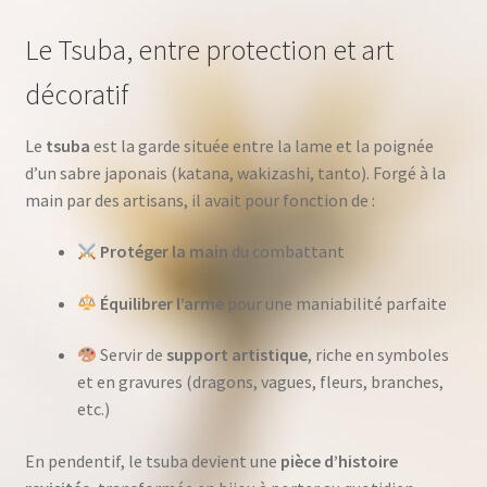
Le Tsuba, entre protection et art
décoratif
Le
tsuba
est la garde située entre la lame et la poignée
d’un sabre japonais (katana, wakizashi, tanto). Forgé à la
main par des artisans, il avait pour fonction de :
Protéger la main
du combattant
Équilibrer l’arme
pour une maniabilité parfaite
Servir de
support artistique
, riche en symboles
et en gravures (dragons, vagues, fleurs, branches,
etc.)
En pendentif, le tsuba devient une
pièce d’histoire