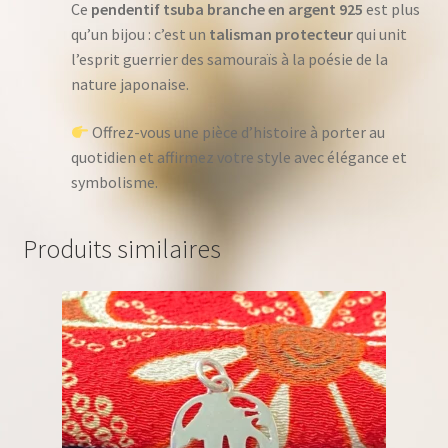
Ce
pendentif tsuba branche en argent 925
est plus
qu’un bijou : c’est un
talisman protecteur
qui unit
l’esprit guerrier des samouraïs à la poésie de la
nature japonaise.
Offrez-vous une pièce d’histoire à porter au
quotidien et affirmez votre style avec élégance et
symbolisme.
Produits similaires