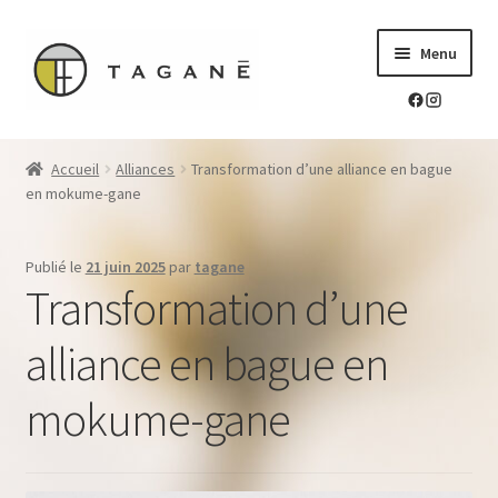
Aller
Aller
Menu
à
au
la
contenu
navigation
Le sur-mesure en mokume-gane
Accueil
Alliances
Transformation d’une alliance en bague
Ouvrir
en mokume-gane
Mes réalisations
le
menu
Ouvrir
Blog Tagane
Publié le
21 juin 2025
par
tagane
enfant
le
Transformation d’une
menu
Ouvrir
Boutique
enfant
le
alliance en bague en
menu
Contact
enfant
mokume-gane