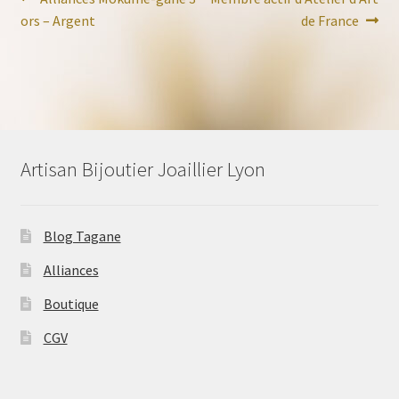
Navigation
précédent :
suivant :
ors – Argent
de France
de
l’article
Artisan Bijoutier Joaillier Lyon
Blog Tagane
Alliances
Boutique
CGV