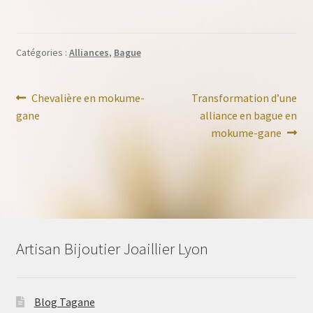
Catégories :
Alliances
,
Bague
Navigation
Article
Article
Chevalière en mokume-
Transformation d’une
précédent :
suivant :
gane
alliance en bague en
de
mokume-gane
l’article
Artisan Bijoutier Joaillier Lyon
Blog Tagane