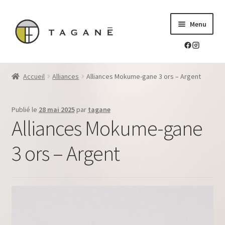
Aller
Aller
Menu
à
au
la
contenu
navigation
Le sur-mesure en mokume-gane
Accueil
Alliances
Alliances Mokume-gane 3 ors – Argent
Ouvrir
Mes réalisations
le
Publié le
28 mai 2025
par
tagane
menu
Ouvrir
Blog Tagane
Alliances Mokume-gane
enfant
le
menu
Ouvrir
Boutique
3 ors – Argent
enfant
le
menu
Contact
enfant