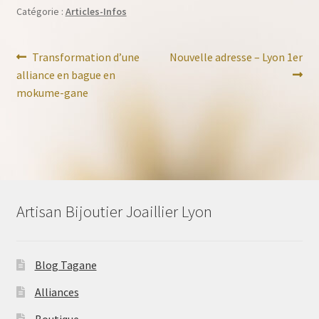
Catégorie :
Articles-Infos
Navigation
Article
Article
Transformation d’une
Nouvelle adresse – Lyon 1er
précédent :
suivant :
alliance en bague en
de
mokume-gane
l’article
Artisan Bijoutier Joaillier Lyon
Blog Tagane
Alliances