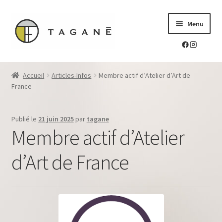
Aller
Aller
Menu
à
au
la
contenu
navigation
Le sur-mesure en mokume-gane
Accueil
Articles-Infos
Membre actif d’Atelier d’Art de
Ouvrir
France
Mes réalisations
le
menu
Ouvrir
Blog Tagane
Publié le
21 juin 2025
par
tagane
enfant
le
Membre actif d’Atelier
menu
Ouvrir
Boutique
enfant
le
d’Art de France
menu
Contact
enfant