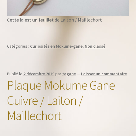
Cette la est un feuillet
de Laiton / Maillechort
Catégories :
Curiosités en Mokume-gane
,
Non classé
Publié le
2 décembre 2019
par
tagane
—
Laisser un commentaire
Plaque Mokume Gane
Cuivre / Laiton /
Maillechort