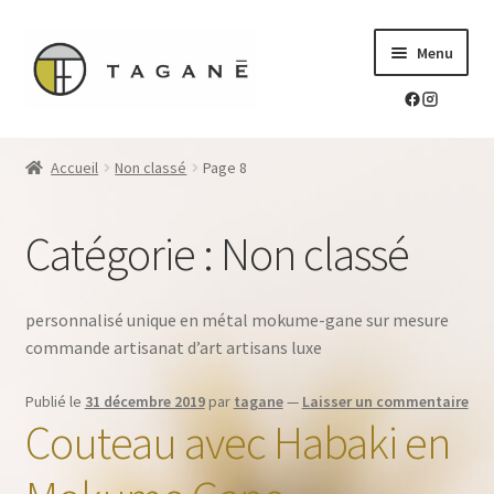
Aller
Aller
Menu
à
au
la
contenu
navigation
Le sur-mesure en mokume-gane
Accueil
Non classé
Page 8
Ouvrir
Mes réalisations
le
Catégorie :
Non classé
menu
Ouvrir
Blog Tagane
enfant
le
menu
Ouvrir
Boutique
personnalisé unique en métal mokume-gane sur mesure
enfant
le
commande artisanat d’art artisans luxe
menu
Contact
enfant
Publié le
31 décembre 2019
par
tagane
—
Laisser un commentaire
Couteau avec Habaki en