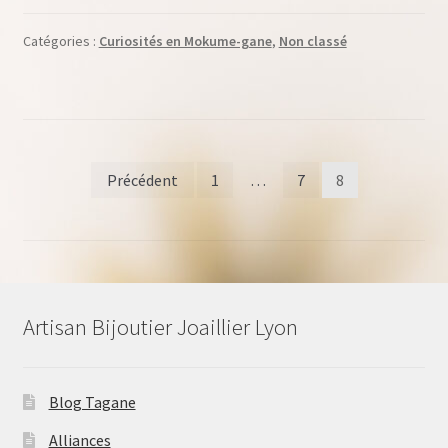
Catégories :
Curiosités en Mokume-gane
,
Non classé
Pagination
Précédent
1
…
7
8
des
publications
Artisan Bijoutier Joaillier Lyon
Blog Tagane
Alliances