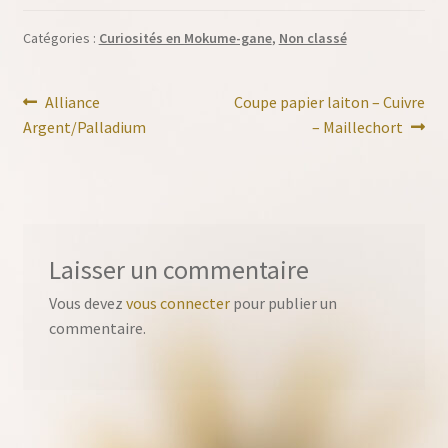
Catégories :
Curiosités en Mokume-gane
,
Non classé
Navigation
Article
Article
Alliance
Coupe papier laiton – Cuivre
précédent :
suivant :
Argent/Palladium
– Maillechort
de
l’article
Laisser un commentaire
Vous devez
vous connecter
pour publier un
commentaire.