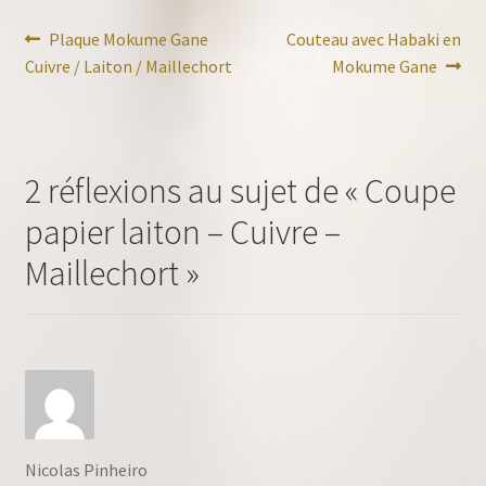
Navigation
Article
Article
Plaque Mokume Gane
Couteau avec Habaki en
précédent :
suivant :
Cuivre / Laiton / Maillechort
Mokume Gane
de
l’article
2 réflexions au sujet de «
Coupe
papier laiton – Cuivre –
Maillechort
»
Nicolas Pinheiro