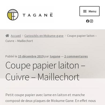
Aller
Aller
Menu
à
au
la
contenu
navigation
Le sur-mesure en mokume-gane
Accueil
Curiosités en Mokume-gane
Coupe papier laiton –
Ouvrir
Cuivre – Maillechort
Mes réalisations
le
menu
Ouvrir
Blog Tagane
Publié le
15 décembre 2019
par
tagane
—
2 commentaires
enfant
le
Coupe papier laiton –
menu
Ouvrir
Boutique
enfant
le
Cuivre – Maillechort
menu
Contact
enfant
Petit coupe papier avec lame en laiton et manche
composé de deux plaques de Mokume Gane. En effet nous