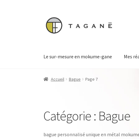
Aller
Aller
à
au
la
contenu
navigation
Le sur-mesure en mokume-gane
Mes ré
Accueil
Bague
Page 7
Catégorie :
Bague
bague personnalisé unique en métal mokume-