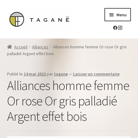
Aller
Aller
Menu
à
au
la
contenu
navigation
Le sur-mesure en mokume-gane
Accueil
Alliances
Alliances homme femme Or rose Or gris
Ouvrir
palladié Argent effet bois
Mes réalisations
le
menu
Ouvrir
Blog Tagane
Publié le
14 mai 2022
par
tagane
—
Laisser un commentaire
enfant
le
Alliances homme femme
menu
Ouvrir
Boutique
enfant
le
Or rose Or gris palladié
menu
Contact
enfant
Argent effet bois