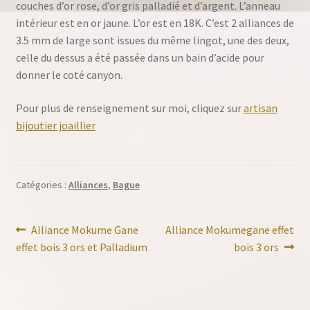
couches d’or rose, d’or gris palladié et d’argent. L’anneau
intérieur est en or jaune. L’or est en 18K. C’est 2 alliances de
3.5 mm de large sont issues du même lingot, une des deux,
celle du dessus a été passée dans un bain d’acide pour
donner le coté canyon.
Pour plus de renseignement sur moi, cliquez sur
artisan
bijoutier joaillier
Catégories :
Alliances
,
Bague
Navigation
Article
Article
Alliance Mokume Gane
Alliance Mokumegane effet
précédent :
suivant :
effet bois 3 ors et Palladium
bois 3 ors
de
l’article