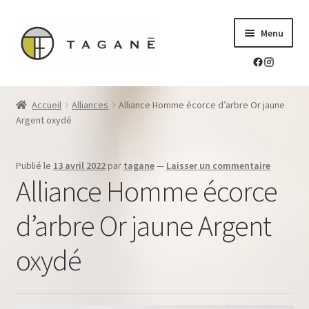
Aller
Aller
Menu
à
au
la
contenu
navigation
Le sur-mesure en mokume-gane
Accueil
Alliances
Alliance Homme écorce d’arbre Or jaune
Ouvrir
Argent oxydé
Mes réalisations
le
menu
Ouvrir
Blog Tagane
Publié le
13 avril 2022
par
tagane
—
Laisser un commentaire
enfant
le
Alliance Homme écorce
menu
Ouvrir
Boutique
enfant
le
d’arbre Or jaune Argent
menu
Contact
enfant
oxydé