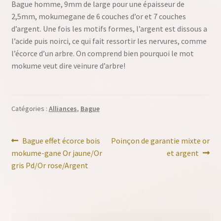
Bague homme, 9mm de large pour une épaisseur de
2,5mm, mokumegane de 6 couches d’or et 7 couches
d’argent. Une fois les motifs formes, l’argent est dissous a
l’acide puis noirci, ce qui fait ressortir les nervures, comme
l’écorce d’un arbre. On comprend bien pourquoi le mot
mokume veut dire veinure d’arbre!
Catégories :
Alliances
,
Bague
Navigation
Article
Article
Bague effet écorce bois
Poinçon de garantie mixte or
précédent :
suivant :
mokume-gane Or jaune/Or
et argent
de
gris Pd/Or rose/Argent
l’article