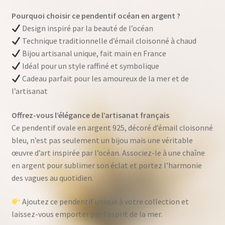
Pourquoi choisir ce pendentif océan en argent ?
Design inspiré par la beauté de l’océan
Technique traditionnelle d’émail cloisonné à chaud
Bijou artisanal unique, fait main en France
Idéal pour un style raffiné et symbolique
Cadeau parfait pour les amoureux de la mer et de
l’artisanat
Offrez-vous l’élégance de l’artisanat français
Ce pendentif ovale en argent 925, décoré d’émail cloisonné
bleu, n’est pas seulement un bijou mais une véritable
œuvre d’art inspirée par l’océan. Associez-le à une chaîne
en argent pour sublimer son éclat et portez l’harmonie
des vagues au quotidien.
Ajoutez ce pendentif unique à votre collection et
laissez-vous emporter par l’esprit de la mer.