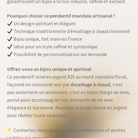
garantissant un bijou à la fois robuste, raffiné et exclusif.
Pourquoi choisir ce pendentif mandala artisanal ?
Un design spirituel et élégant
Technique traditionnelle d’émaillage à chaud cloisonné
Bijou unique, fait main en France
Idéal pour un style raffiné et symbolique
Possibilité de personnalisation sur demande
Offrez-vous un bijou unique et spirituel
Ce pendentif rond en argent 925 au motif mandala floral,
façonné en cloisonné noir par
émaillage à chaud
, n’est
pas seulement un accessoire : c’est un bijou chargé de sens,
pensé pour accompagner vos moments de vie avec
élégance et harmonie. Associez-le à une chaîne en argent
pour révéler toute sa beauté.
Contactez-nous pour une personnalisation et portez
un bijou qui vous ressemble.