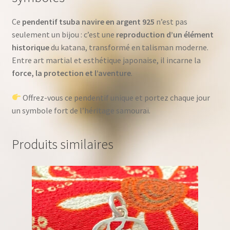
Ce
pendentif tsuba navire en argent 925
n’est pas
seulement un bijou : c’est une
reproduction d’un élément
historique
du katana, transformé en talisman moderne.
Entre art martial et esthétique japonaise, il incarne la
force, la protection et l’aventure
.
Offrez-vous ce pendentif unique et portez chaque jour
un symbole fort de l’héritage samouraï.
Produits similaires