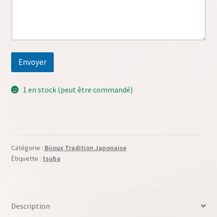
m
C
o
m
m
e
Envoyer
n
t
a
1 en stock (peut être commandé)
i
r
e
Catégorie :
Bijoux Tradition Japonaise
Étiquette :
tsuba
Description