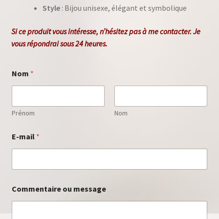
Style
: Bijou unisexe, élégant et symbolique
Si ce produit vous intéresse, n’hésitez pas à me
contacter
.
Je
vous répondrai sous 24 heures.
Nom
*
Prénom
Nom
E-mail
*
N
Commentaire ou message
o
m
N
o