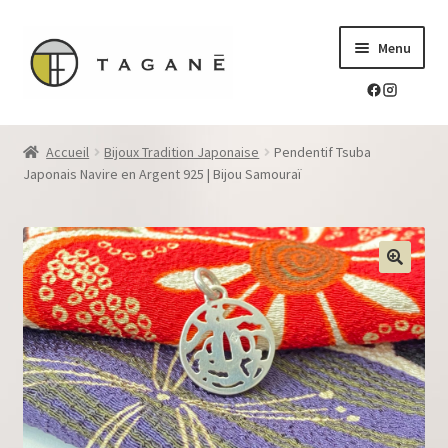
Aller
Aller
Menu
à
au
la
contenu
navigation
Le sur-mesure en mokume-gane
Accueil
Bijoux Tradition Japonaise
Pendentif Tsuba
Ouvrir
Japonais Navire en Argent 925 | Bijou Samouraï
Mes réalisations
le
menu
Ouvrir
Blog Tagane
enfant
le
menu
Ouvrir
Boutique
enfant
le
menu
Contact
enfant