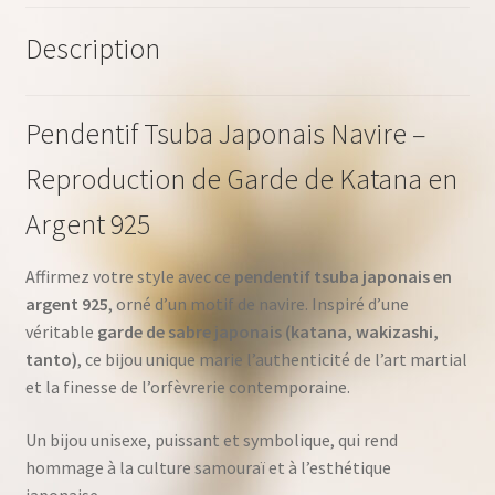
Description
Pendentif Tsuba Japonais Navire –
Reproduction de Garde de Katana en
Argent 925
Affirmez votre style avec ce
pendentif tsuba japonais en
argent 925
, orné d’un motif de navire. Inspiré d’une
véritable
garde de sabre japonais (katana, wakizashi,
tanto)
, ce bijou unique marie l’authenticité de l’art martial
et la finesse de l’orfèvrerie contemporaine.
Un bijou unisexe, puissant et symbolique, qui rend
hommage à la culture samouraï et à l’esthétique
japonaise.