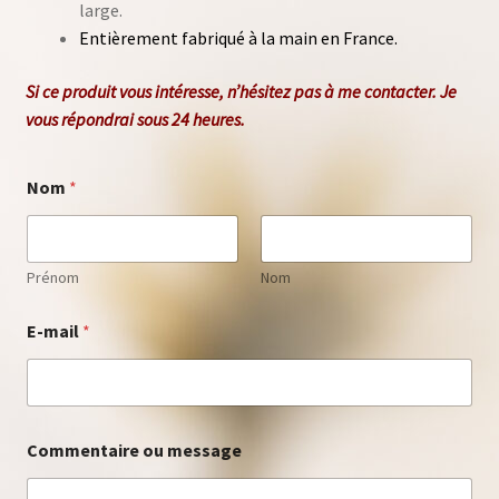
large.
Entièrement fabriqué à la main en France.
Si ce produit vous intéresse, n’hésitez pas à me
contacter
. Je
vous répondrai sous 24 heures.
Nom
*
Prénom
Nom
C
E-mail
*
o
m
m
e
n
t
Commentaire ou message
a
i