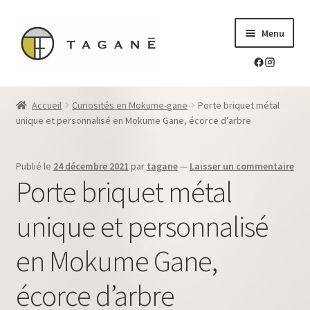
Aller
Aller
Menu
à
au
la
contenu
navigation
Le sur-mesure en mokume-gane
Accueil
Curiosités en Mokume-gane
Porte briquet métal
Ouvrir
unique et personnalisé en Mokume Gane, écorce d’arbre
Mes réalisations
le
menu
Ouvrir
Blog Tagane
Publié le
24 décembre 2021
par
tagane
—
Laisser un commentaire
enfant
le
Porte briquet métal
menu
Ouvrir
Boutique
enfant
le
unique et personnalisé
menu
Contact
enfant
en Mokume Gane,
écorce d’arbre