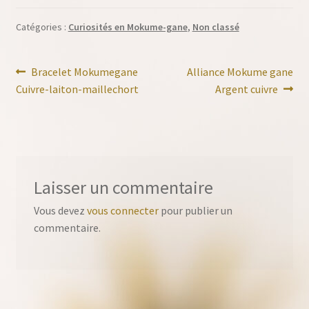
Catégories :
Curiosités en Mokume-gane
,
Non classé
Navigation
Article
Article
Bracelet Mokumegane
Alliance Mokume gane
précédent :
suivant :
Cuivre-laiton-maillechort
Argent cuivre
de
l’article
Laisser un commentaire
Vous devez
vous connecter
pour publier un
commentaire.