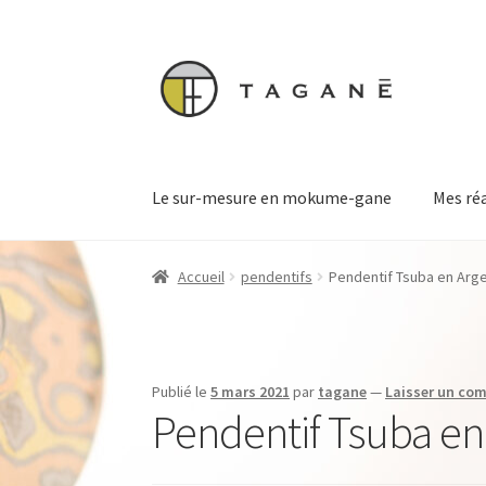
Aller
Aller
à
au
la
contenu
navigation
Le sur-mesure en mokume-gane
Mes ré
Accueil
pendentifs
Pendentif Tsuba en Arge
Publié le
5 mars 2021
par
tagane
—
Laisser un co
Pendentif Tsuba en