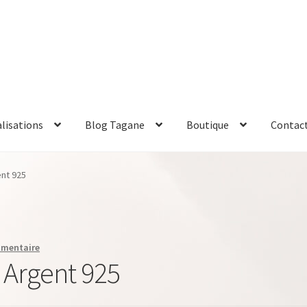
alisations
Blog Tagane
Boutique
Contac
nt 925
mmentaire
 Argent 925