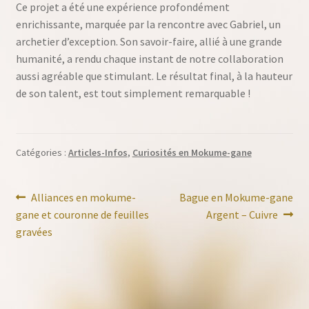
Ce projet a été une expérience profondément
enrichissante, marquée par la rencontre avec Gabriel, un
archetier d’exception. Son savoir-faire, allié à une grande
humanité, a rendu chaque instant de notre collaboration
aussi agréable que stimulant. Le résultat final, à la hauteur
de son talent, est tout simplement remarquable !
Catégories :
Articles-Infos
,
Curiosités en Mokume-gane
Navigation
Article
Article
Alliances en mokume-
Bague en Mokume-gane
précédent :
suivant :
gane et couronne de feuilles
Argent – Cuivre
de
gravées
l’article