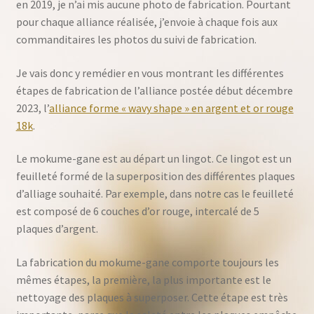
en 2019, je n’ai mis aucune photo de fabrication. Pourtant
pour chaque alliance réalisée, j’envoie à chaque fois aux
commanditaires les photos du suivi de fabrication.
Je vais donc y remédier en vous montrant les différentes
étapes de fabrication de l’alliance postée début décembre
2023, l’
alliance forme « wavy shape » en argent et or rouge
18k
.
Le mokume-gane est au départ un lingot. Ce lingot est un
feuilleté formé de la superposition des différentes plaques
d’alliage souhaité. Par exemple, dans notre cas le feuilleté
est composé de 6 couches d’or rouge, intercalé de 5
plaques d’argent.
La fabrication du mokume-gane comporte toujours les
mêmes étapes, la première, la plus importante est le
nettoyage des plaques à superposer. Cette étape est très