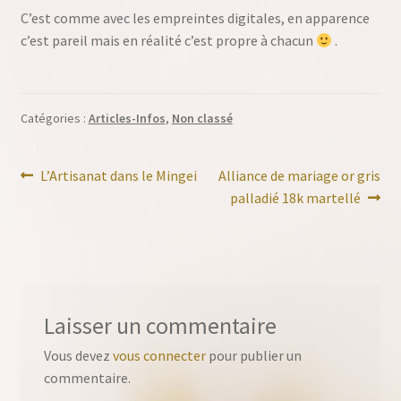
C’est comme avec les empreintes digitales, en apparence
c’est pareil mais en réalité c’est propre à chacun
.
Catégories :
Articles-Infos
,
Non classé
Navigation
Article
Article
L’Artisanat dans le Mingei
Alliance de mariage or gris
précédent :
suivant :
palladié 18k martellé
de
l’article
Laisser un commentaire
Vous devez
vous connecter
pour publier un
commentaire.