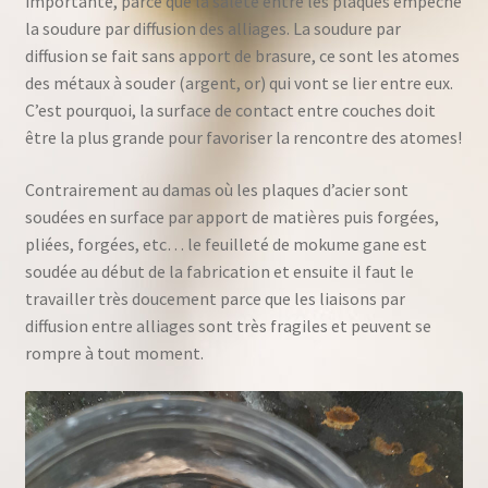
importante, parce que la saleté entre les plaques empêche
la soudure par diffusion des alliages. La soudure par
diffusion se fait sans apport de brasure, ce sont les atomes
des métaux à souder (argent, or) qui vont se lier entre eux.
C’est pourquoi, la surface de contact entre couches doit
être la plus grande pour favoriser la rencontre des atomes!
Contrairement au damas où les plaques d’acier sont
soudées en surface par apport de matières puis forgées,
pliées, forgées, etc… le feuilleté de mokume gane est
soudée au début de la fabrication et ensuite il faut le
travailler très doucement parce que les liaisons par
diffusion entre alliages sont très fragiles et peuvent se
rompre à tout moment.