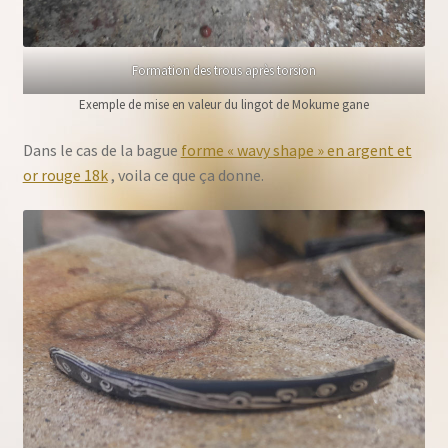
Formation des trous après torsion
Exemple de mise en valeur du lingot de Mokume gane
Dans le cas de la bague
forme « wavy shape » en argent et
or rouge 18k
, voila ce que ça donne.