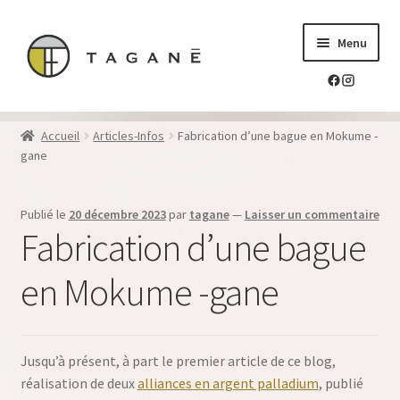
Aller
Aller
Menu
à
au
la
contenu
navigation
Le sur-mesure en mokume-gane
Accueil
Articles-Infos
Fabrication d’une bague en Mokume -
Ouvrir
gane
Mes réalisations
le
menu
Ouvrir
Blog Tagane
Publié le
20 décembre 2023
par
tagane
—
Laisser un commentaire
enfant
le
Fabrication d’une bague
menu
Ouvrir
Boutique
enfant
le
en Mokume -gane
menu
Contact
enfant
Jusqu’à présent, à part le premier article de ce blog,
réalisation de deux
alliances en argent palladium
, publié