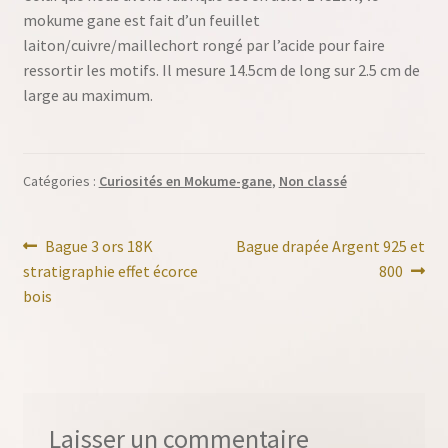
mokume gane est fait d’un feuillet
laiton/cuivre/maillechort rongé par l’acide pour faire
ressortir les motifs. Il mesure 14.5cm de long sur 2.5 cm de
large au maximum.
Catégories :
Curiosités en Mokume-gane
,
Non classé
Navigation
Article
Article
Bague 3 ors 18K
Bague drapée Argent 925 et
précédent :
suivant :
stratigraphie effet écorce
800
de
bois
l’article
Laisser un commentaire