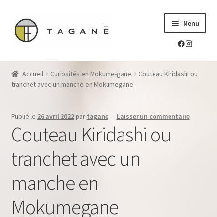
Aller
Aller
Menu
à
au
la
contenu
navigation
Le sur-mesure en mokume-gane
Accueil
Curiosités en Mokume-gane
Couteau Kiridashi ou
Ouvrir
tranchet avec un manche en Mokumegane
Mes réalisations
le
menu
Ouvrir
Blog Tagane
Publié le
26 avril 2022
par
tagane
—
Laisser un commentaire
enfant
le
Couteau Kiridashi ou
menu
Ouvrir
Boutique
enfant
le
tranchet avec un
menu
Contact
enfant
manche en
Mokumegane