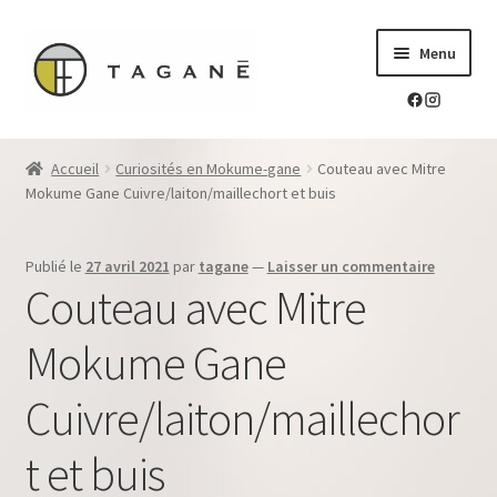
Aller
Aller
Menu
à
au
la
contenu
navigation
Le sur-mesure en mokume-gane
Accueil
Curiosités en Mokume-gane
Couteau avec Mitre
Ouvrir
Mokume Gane Cuivre/laiton/maillechort et buis
Mes réalisations
le
menu
Ouvrir
Blog Tagane
Publié le
27 avril 2021
par
tagane
—
Laisser un commentaire
enfant
le
Couteau avec Mitre
menu
Ouvrir
Boutique
enfant
le
Mokume Gane
menu
Contact
enfant
Cuivre/laiton/maillechor
t et buis