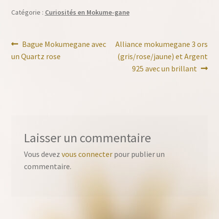
Catégorie :
Curiosités en Mokume-gane
Navigation
Article
Article
Bague Mokumegane avec
Alliance mokumegane 3 ors
précédent :
suivant :
un Quartz rose
(gris/rose/jaune) et Argent
de
925 avec un brillant
l’article
Laisser un commentaire
Vous devez
vous connecter
pour publier un
commentaire.