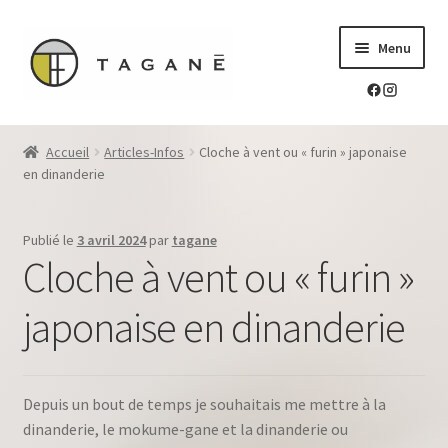
Aller
Aller
Menu
à
au
la
contenu
navigation
Le sur-mesure en mokume-gane
Accueil
Articles-Infos
Cloche à vent ou « furin » japonaise
Ouvrir
en dinanderie
Mes réalisations
le
menu
Ouvrir
Blog Tagane
Publié le
3 avril 2024
par
tagane
enfant
le
Cloche à vent ou « furin »
menu
Ouvrir
Boutique
enfant
le
japonaise en dinanderie
menu
Contact
enfant
Depuis un bout de temps je souhaitais me mettre à la
dinanderie, le mokume-gane et la dinanderie ou