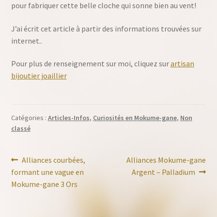
pour fabriquer cette belle cloche qui sonne bien au vent!
J’ai écrit cet article à partir des informations trouvées sur
internet..
Pour plus de renseignement sur moi, cliquez sur
artisan
bijoutier joaillier
Catégories :
Articles-Infos
,
Curiosités en Mokume-gane
,
Non
classé
Navigation
Article
Article
Alliances courbées,
Alliances Mokume-gane
précédent :
suivant :
formant une vague en
Argent – Palladium
de
Mokume-gane 3 Ors
l’article