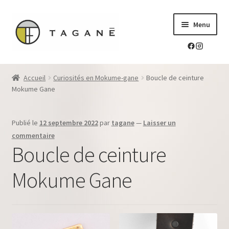
Aller
Aller
Menu
à
au
la
contenu
navigation
Le sur-mesure en mokume-gane
Accueil
Curiosités en Mokume-gane
Boucle de ceinture
Ouvrir
Mokume Gane
Mes réalisations
le
menu
Ouvrir
Blog Tagane
Publié le
12 septembre 2022
par
tagane
—
Laisser un
enfant
le
commentaire
menu
Ouvrir
Boutique
Boucle de ceinture
enfant
le
menu
Mokume Gane
Contact
enfant