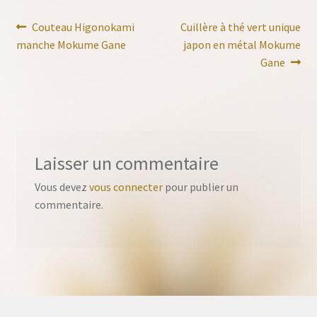
Navigation
Article
Article
Couteau Higonokami
Cuillère à thé vert unique
précédent :
suivant :
manche Mokume Gane
japon en métal Mokume
de
Gane
l’article
Laisser un commentaire
Vous devez
vous connecter
pour publier un
commentaire.