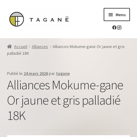
Aller
Aller
Menu
à
au
la
contenu
navigation
Le sur-mesure en mokume-gane
Accueil
Alliances
Alliances Mokume-gane Or jaune et gris
Ouvrir
palladié 18K
Mes réalisations
le
menu
Ouvrir
Blog Tagane
Publié le
24 mars 2026
par
tagane
enfant
le
Alliances Mokume-gane
menu
Ouvrir
Boutique
enfant
le
Or jaune et gris palladié
menu
Contact
enfant
18K