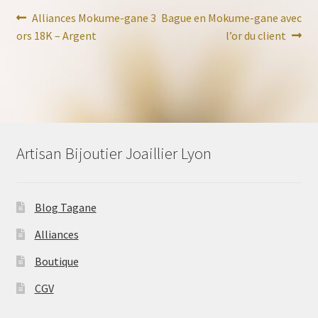
Navigation
Article
Article
Alliances Mokume-gane 3
Bague en Mokume-gane avec
précédent :
suivant :
ors 18K – Argent
l’or du client
de
l’article
Artisan Bijoutier Joaillier Lyon
Blog Tagane
Alliances
Boutique
CGV