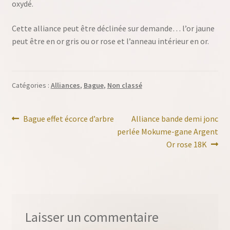
oxydé.
Cette alliance peut être déclinée sur demande… l’or jaune
peut être en or gris ou or rose et l’anneau intérieur en or.
Catégories :
Alliances
,
Bague
,
Non classé
Navigation
Article
Article
Bague effet écorce d’arbre
Alliance bande demi jonc
précédent :
suivant :
perlée Mokume-gane Argent
de
Or rose 18K
l’article
Laisser un commentaire