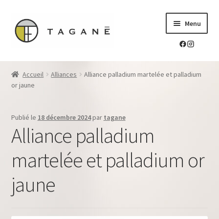
Aller
Aller
Menu
à
au
la
contenu
navigation
Le sur-mesure en mokume-gane
Accueil
Alliances
Alliance palladium martelée et palladium
Ouvrir
or jaune
Mes réalisations
le
menu
Ouvrir
Blog Tagane
Publié le
18 décembre 2024
par
tagane
enfant
le
Alliance palladium
menu
Ouvrir
Boutique
enfant
le
martelée et palladium or
menu
Contact
enfant
jaune