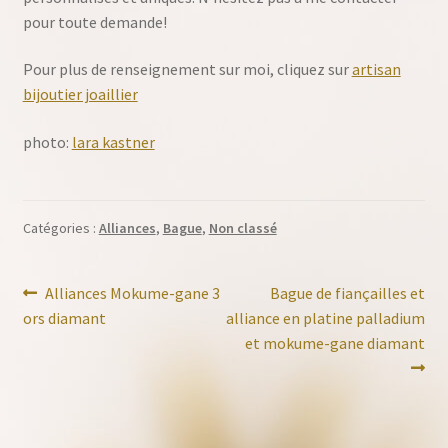
pour toute demande!
Pour plus de renseignement sur moi, cliquez sur
artisan
bijoutier joaillier
photo:
lara kastner
Catégories :
Alliances
,
Bague
,
Non classé
Navigation
Article
Article
Alliances Mokume-gane 3
Bague de fiançailles et
précédent :
suivant :
ors diamant
alliance en platine palladium
de
et mokume-gane diamant
l’article