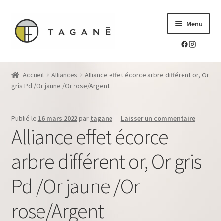
Aller
Aller
Menu
à
au
la
contenu
navigation
Le sur-mesure en mokume-gane
Accueil
Alliances
Alliance effet écorce arbre différent or, Or
Ouvrir
gris Pd /Or jaune /Or rose/Argent
Mes réalisations
le
menu
Ouvrir
Blog Tagane
Publié le
16 mars 2022
par
tagane
—
Laisser un commentaire
enfant
le
Alliance effet écorce
menu
Ouvrir
Boutique
enfant
le
arbre différent or, Or gris
menu
Contact
enfant
Pd /Or jaune /Or
rose/Argent