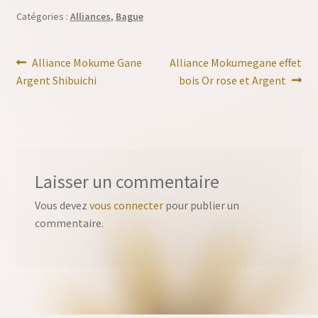
Catégories :
Alliances
,
Bague
Navigation
Article
Article
Alliance Mokume Gane
Alliance Mokumegane effet
précédent :
suivant :
Argent Shibuichi
bois Or rose et Argent
de
l’article
Laisser un commentaire
Vous devez
vous connecter
pour publier un
commentaire.