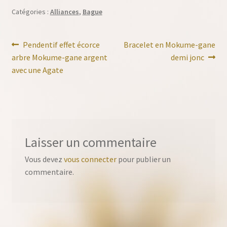
Catégories :
Alliances
,
Bague
Navigation
Article
Article
Pendentif effet écorce
Bracelet en Mokume-gane
précédent :
suivant :
arbre Mokume-gane argent
demi jonc
de
avec une Agate
l’article
Laisser un commentaire
Vous devez
vous connecter
pour publier un
commentaire.