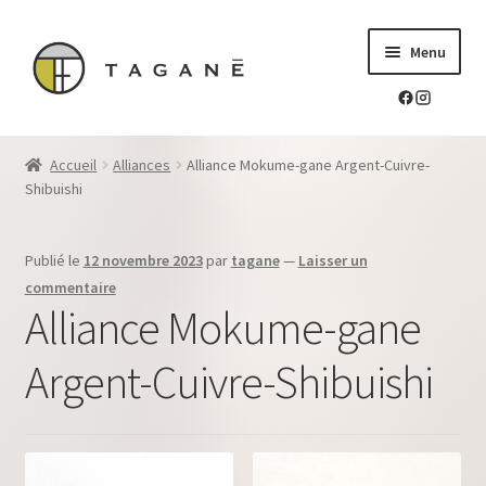
Aller
Aller
Menu
à
au
la
contenu
navigation
Le sur-mesure en mokume-gane
Accueil
Alliances
Alliance Mokume-gane Argent-Cuivre-
Ouvrir
Shibuishi
Mes réalisations
le
menu
Ouvrir
Blog Tagane
Publié le
12 novembre 2023
par
tagane
—
Laisser un
enfant
le
commentaire
menu
Ouvrir
Boutique
Alliance Mokume-gane
enfant
le
menu
Argent-Cuivre-Shibuishi
Contact
enfant