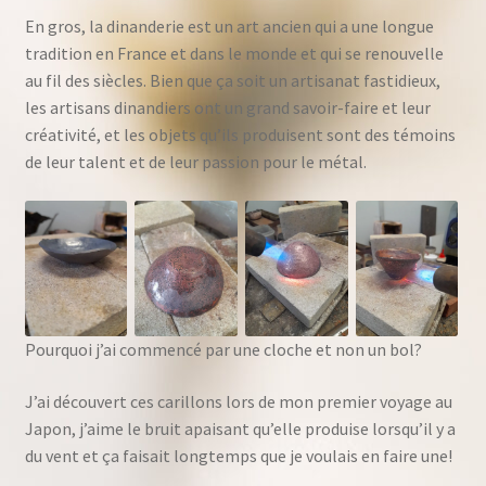
En gros, la dinanderie est un art ancien qui a une longue
tradition en France et dans le monde et qui se renouvelle
au fil des siècles. Bien que ça soit un artisanat fastidieux,
les artisans dinandiers ont un grand savoir-faire et leur
créativité, et les objets qu’ils produisent sont des témoins
de leur talent et de leur passion pour le métal.
Pourquoi j’ai commencé par une cloche et non un bol?
J’ai découvert ces carillons lors de mon premier voyage au
Japon, j’aime le bruit apaisant qu’elle produise lorsqu’il y a
du vent et ça faisait longtemps que je voulais en faire une!