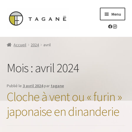
Aller
Aller
Menu
à
au
la
contenu
navigation
Le sur-mesure en mokume-gane
Accueil
2024
avril
Ouvrir
Mes réalisations
le
Mois :
avril 2024
menu
Ouvrir
Blog Tagane
enfant
le
menu
Ouvrir
Boutique
Publié le
3 avril 2024
par
tagane
enfant
le
Cloche à vent ou « furin »
menu
Contact
enfant
japonaise en dinanderie