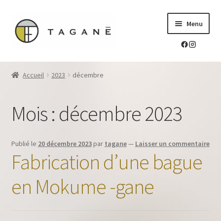
Aller
Aller
Menu
à
au
la
contenu
navigation
Le sur-mesure en mokume-gane
Accueil
2023
décembre
Ouvrir
Mes réalisations
le
Mois :
décembre 2023
menu
Ouvrir
Blog Tagane
enfant
le
menu
Ouvrir
Boutique
Publié le
20 décembre 2023
par
tagane
—
Laisser un commentaire
enfant
le
Fabrication d’une bague
menu
Contact
enfant
en Mokume -gane