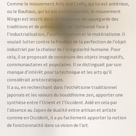
Comme le mouvement Arts and Crafts, qui lui est antérieur,
ou le Bauhaus, qui lui est contemporain, le mouvement
Mingei est inscrit dans la mouvance de sauvegarde des
traditions et de préservation de l’artisanat face à
l’industrialisation, l’uniformisation et le matérialisme. Il
voulait lutter contre la froideur de la perfection de l’objet
industriel par la chaleur de l’irrégularité humaine. Pour
cela, il se proposait de construire des objets imaginatifs,
communautaires et populaires. Il se distinguait par son
manque d’intérêt pour la technique et les arts qu’il
considérait aristocratiques.
Il a su, en recherchant dans l’esthétisme traditionnel
japonais et les valeurs du bouddhisme zen, apporter une
synthèse entre l’Orient et l’Occident. Aidé en cela par
l’absence au Japon de dualité entre artisan et artiste
comme en Occident, il a pu facilement apporter la notion
de fonctionnalité dans sa vision de l’art.