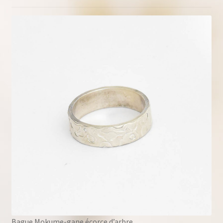
Bague Mokume-gane écorce d’arbre