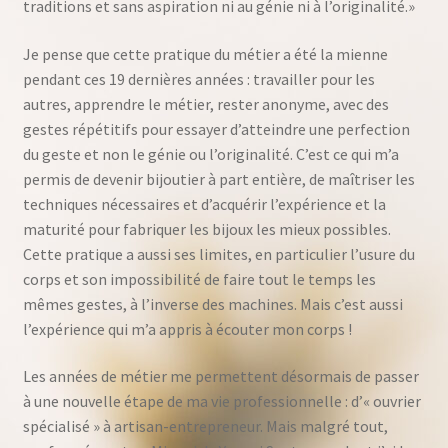
traditions et sans aspiration ni au génie ni à l’originalité.»
Je pense que cette pratique du métier a été la mienne
pendant ces 19 dernières années : travailler pour les
autres, apprendre le métier, rester anonyme, avec des
gestes répétitifs pour essayer d’atteindre une perfection
du geste et non le génie ou l’originalité. C’est ce qui m’a
permis de devenir bijoutier à part entière, de maîtriser les
techniques nécessaires et d’acquérir l’expérience et la
maturité pour fabriquer les bijoux les mieux possibles.
Cette pratique a aussi ses limites, en particulier l’usure du
corps et son impossibilité de faire tout le temps les
mêmes gestes, à l’inverse des machines. Mais c’est aussi
l’expérience qui m’a appris à écouter mon corps !
Les années de métier me permettent désormais de passer
à une nouvelle étape de ma vie professionnelle : d’« ouvrier
spécialisé » à artisan-entrepreneur. Mais malgré tout,