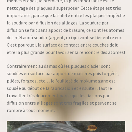
mêmes étapes, la première, la plus importante est le
nettoyage des plaques à superposer. Cette étape est très
importante, parce que la saleté entre les plaques empêche
la soudure par diffusion des alliages. La soudure par
diffusion se fait sans apport de brasure, ce sont les atomes
des métaux à souder (argent, or) qui vont se lier entre eux.
C’est pourquoi, la surface de contact entre couches doit
être la plus grande pour favoriser la rencontre des atomes!
Contrairement au damas où les plaques d’acier sont
soudées en surface par apport de matières puis forgées,
pliées, forgées, etc… le feuilleté de mokume gane est
soudée au début de la fabrication et ensuite il faut le
travailler très doucement parce que les liaisons par
diffusion entre alliages sont très fragiles et peuvent se
rompre à tout moment.