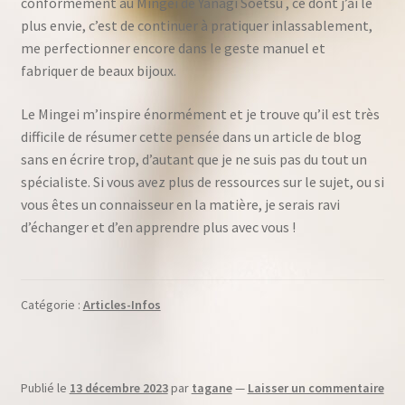
conformément au Mingei de Yanagi Soetsu , ce dont j’ai le
plus envie, c’est de continuer à pratiquer inlassablement,
me perfectionner encore dans le geste manuel et
fabriquer de beaux bijoux.
Le Mingei m’inspire énormément et je trouve qu’il est très
difficile de résumer cette pensée dans un article de blog
sans en écrire trop, d’autant que je ne suis pas du tout un
spécialiste. Si vous avez plus de ressources sur le sujet, ou si
vous êtes un connaisseur en la matière, je serais ravi
d’échanger et d’en apprendre plus avec vous !
Catégorie :
Articles-Infos
Publié le
13 décembre 2023
par
tagane
—
Laisser un commentaire