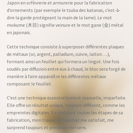
Japon en orfèvrerie et armurerie pour la fabrication
d’ornements (par exemple le tsuba des katanas, c’est-à-
dire la garde protégeant la main de la lame). Le mot
mokume (木目) signifie veinure et le mot gane (金) métal
en japonais.
Cette technique consiste à superposer différentes plaques
de métaux (or, argent, palladium, cuivre, laiton….),
formant ainsi un feuillet qui formera un lingot. Une fois
soudés par diffusion entre eux à chaud, le bloc sera forgé de
manière à faire apparaître les différentes métaux
composant le feuillet.
C’est une technique essentiellement manuelle, imparfaite.
Elle offre un résultat unique, toujours différent, comme les
empreintes digitales. En réalisant toutes les étapes de sa
fabrication, mon travail de bijoutier me satisfait, me
surprend toujours et prend un réel sens.