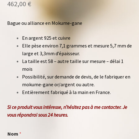
462,00
€
Bague ou alliance en Mokume-gane
En argent 925 et cuivre
Elle pèse environ 7,1 grammes et mesure 5,7 mm de
large et 3,3mm d’épaisseur.
La taille est 58 –
autre taille sur mesure – délai 1
mois
Possibilité, sur demande de devis, de le fabriquer en
mokume-gane or/argent ou autre.
Entièrement fabriqué à la main en France.
Si ce produit vous intéresse, n’hésitez pas à me
contacter
.
Je
vous répondrai sous 24 heures.
m
Nom
*
e