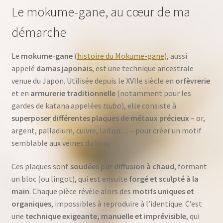
Le mokume-gane, au cœur de ma
démarche
Le
mokume-gane
(
histoire du Mokume-gane
), aussi
appelé
damas japonais
, est une technique ancestrale
venue du Japon. Utilisée depuis le XVIIe siècle en
orfèvrerie
et en
armurerie traditionnelle
(notamment pour les
gardes de katana appelées
tsuba
), elle consiste à
superposer différentes plaques de métaux précieux
– or,
argent, palladium, cuivre, laiton… – pour créer un motif
semblable aux veines du bois.
Ces plaques sont
soudées par diffusion à chaud
, formant
un bloc (ou lingot), qui est ensuite
forgé et sculpté à la
main
. Chaque pièce révèle alors des
motifs uniques et
organiques
, impossibles à reproduire à l’identique. C’est
une
technique exigeante, manuelle et imprévisible
, qui